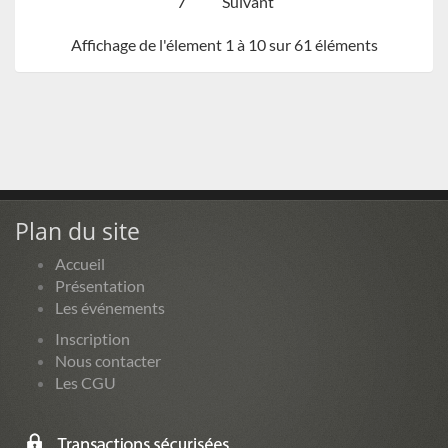
7
Suivant
Affichage de l'élement 1 à 10 sur 61 éléments
Plan du site
Accueil
Présentation
Les événements
Inscription
Nous contacter
Les CGU