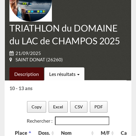
TRIATHLON du DOMAINE
du LAC de CHAMPOS 2025
21/09/2025
SAINT DONAT (26260)
Description
Les résultats
10 - 13 ans
Copy
Excel
CSV
PDF
Rechercher :
Place
Doss.
Nom
M/F
Cat.