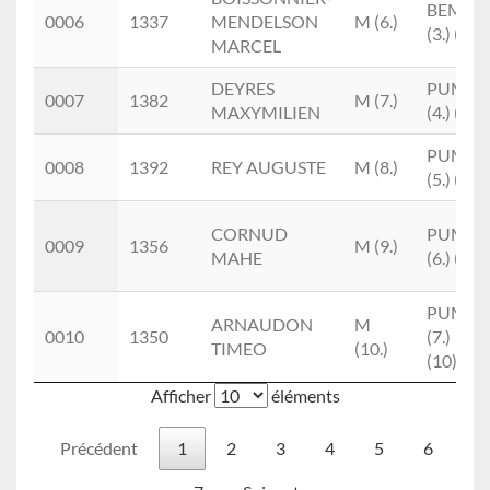
BEM
0006
1337
MENDELSON
M (6.)
(3.) (6)
MARCEL
DEYRES
PUM
0007
1382
M (7.)
MAXYMILIEN
(4.) (7)
PUM
0008
1392
REY AUGUSTE
M (8.)
(5.) (8)
CORNUD
PUM
0009
1356
M (9.)
MAHE
(6.) (9)
PUM
ARNAUDON
M
0010
1350
(7.)
TIMEO
(10.)
(10)
Afficher
éléments
Précédent
1
2
3
4
5
6