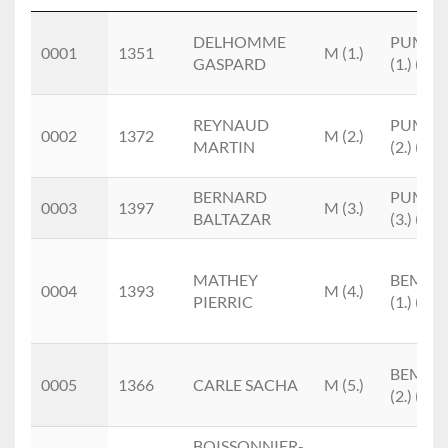
Place
Doss.
Nom
M/F
Cat.
DELHOMME
PUM
0001
1351
M (1.)
GASPARD
(1.) (1)
REYNAUD
PUM
0002
1372
M (2.)
MARTIN
(2.) (2)
BERNARD
PUM
0003
1397
M (3.)
BALTAZAR
(3.) (3)
MATHEY
BEM
0004
1393
M (4.)
PIERRIC
(1.) (4)
BEM
0005
1366
CARLE SACHA
M (5.)
(2.) (5)
BOISSONNIER-