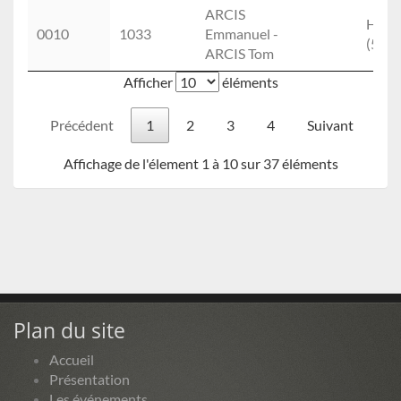
ARCIS
Hom
0010
1033
Emmanuel -
(5.)
ARCIS Tom
Afficher
éléments
Précédent
1
2
3
4
Suivant
Affichage de l'élement 1 à 10 sur 37 éléments
Plan du site
Accueil
Présentation
Les événements