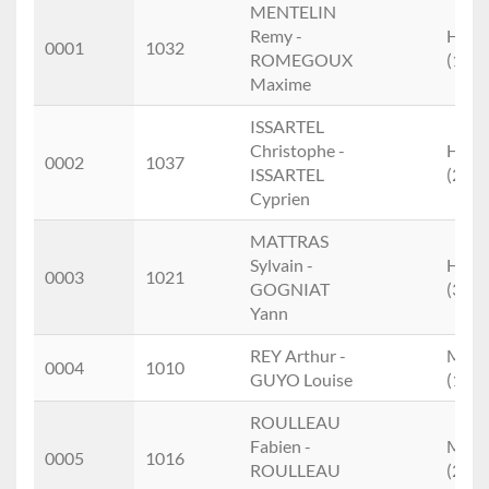
Scratch
Dossard
Nom
M/F
cat
MENTELIN
Prénom
Remy -
Hom
0001
1032
ROMEGOUX
(1.)
Maxime
ISSARTEL
Christophe -
Hom
0002
1037
ISSARTEL
(2.)
Cyprien
MATTRAS
Sylvain -
Hom
0003
1021
GOGNIAT
(3.)
Yann
REY Arthur -
Mixt
0004
1010
GUYO Louise
(1.)
ROULLEAU
Fabien -
Mixt
0005
1016
ROULLEAU
(2.)