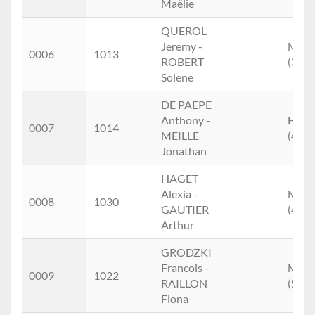
Maëlie
QUEROL
Jeremy -
Mixt
0006
1013
ROBERT
(3.)
Solene
DE PAEPE
Anthony -
Hom
0007
1014
MEILLE
(4.)
Jonathan
HAGET
Alexia -
Mixt
0008
1030
GAUTIER
(4.)
Arthur
GRODZKI
Francois -
Mixt
0009
1022
RAILLON
(5.)
Fiona