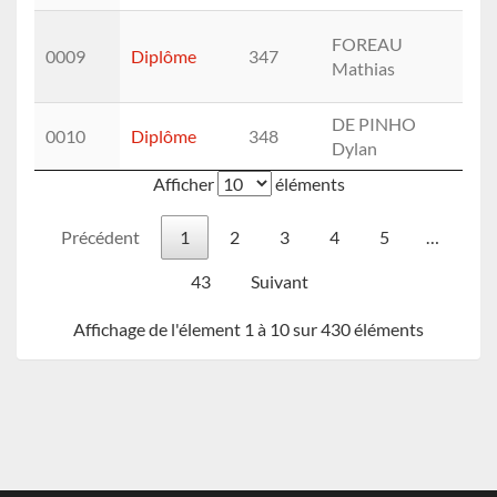
FOREAU
0009
Diplôme
347
M (
Mathias
DE PINHO
M
0010
Diplôme
348
Dylan
(10.
Afficher
éléments
Précédent
1
2
3
4
5
…
43
Suivant
Affichage de l'élement 1 à 10 sur 430 éléments