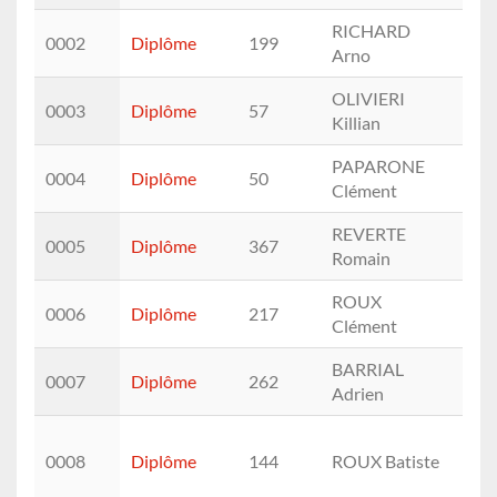
RICHARD
0002
Diplôme
199
M (
Arno
OLIVIERI
0003
Diplôme
57
M (
Killian
PAPARONE
0004
Diplôme
50
M (
Clément
REVERTE
0005
Diplôme
367
M (
Romain
ROUX
0006
Diplôme
217
M (
Clément
BARRIAL
0007
Diplôme
262
M (
Adrien
0008
Diplôme
144
ROUX Batiste
M (