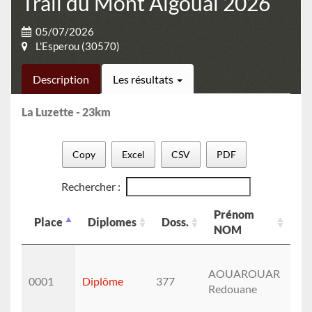
Trail du Mont Aigoual 2026
05/07/2026
L'Esperou (30570)
Description
Les résultats
La Luzette - 23km
Copy
Excel
CSV
PDF
Rechercher :
Prénom
Place
Diplomes
Doss.
M
NOM
Place
Diplomes
Doss.
Prénom
M
NOM
AOUAROUAR
0001
Diplôme
377
M (
Redouane