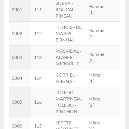
Place
Doss.
Prénom
M/F
Cat.
SOBRA -
Homme
NOM
0001
111
ROUCAL -
(1.)
PINEAU
TIJHUIS - DE
Homme
0002
112
MATOS -
(2.)
BONNAL
MASVIDAL -
Homme
0003
113
ALABERT -
(3.)
MIENVILLE
CORRIEU -
Mixte
0004
114
FEIGNA -
(1.)
TOLEDO -
MARTINEAU
Mixte
0005
116
TOLEDO -
(2.)
PINCHON
LEPETZ -
Mixte
0006
115
MARTINEZ -
(3.)