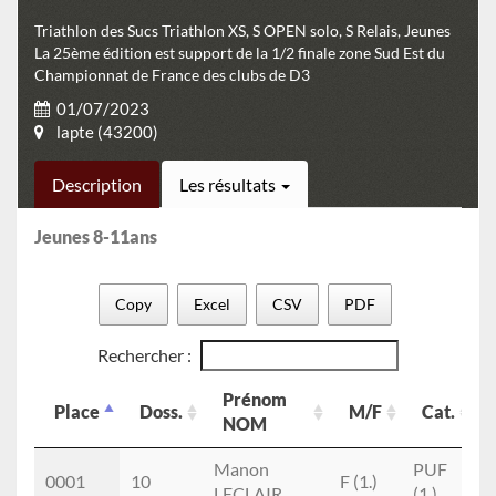
Triathlon des Sucs Triathlon XS, S OPEN solo, S Relais, Jeunes
La 25ème édition est support de la 1/2 finale zone Sud Est du
Championnat de France des clubs de D3
01/07/2023
lapte (43200)
Description
Les résultats
Jeunes 8-11ans
Copy
Excel
CSV
PDF
Rechercher :
Prénom
Place
Doss.
M/F
Cat.
NOM
Place
Doss.
Prénom
M/F
Cat.
Manon
PUF
0001
10
F (1.)
A
NOM
LECLAIR
(1.)