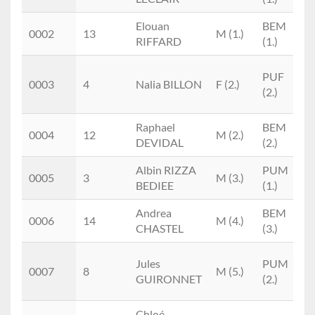
Elouan
BEM
0002
13
M (1.)
RIFFARD
(1.)
H
PUF
0003
4
Nalia BILLON
F (2.)
T
(2.)
T
Raphael
BEM
0004
12
M (2.)
DEVIDAL
(2.)
Albin RIZZA
PUM
0005
3
M (3.)
A
BEDIEE
(1.)
Andrea
BEM
0006
14
M (4.)
CHASTEL
(3.)
H
Jules
PUM
0007
8
M (5.)
T
GUIRONNET
(2.)
T
Chloé