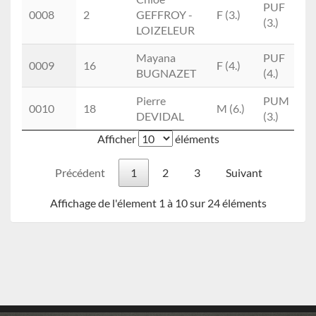
PUF
P
0008
2
GEFFROY -
F (3.)
(3.)
3
LOIZELEUR
Mayana
PUF
0009
16
F (4.)
BUGNAZET
(4.)
Pierre
PUM
0010
18
M (6.)
DEVIDAL
(3.)
Afficher
éléments
Précédent
1
2
3
Suivant
Affichage de l'élement 1 à 10 sur 24 éléments