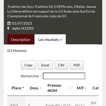
Triathlon des Sucs Triathlon XS, S OPEN solo, S Relais, Jeunes
La 25ème édition est support de la 1/2 finale zone Sud Est du
Championnat de France des clubs de D3
01/07/2023
lapte (43200)
Description
Les résultats
D3 Homme
Copy
Excel
CSV
PDF
Rechercher :
Prénom
Place
Doss.
M/F
Cat.
NOM
Place
Doss.
Prénom
M/F
Cat.
SM
NOM
0001
5
Emile BILLAUT
M (1.)