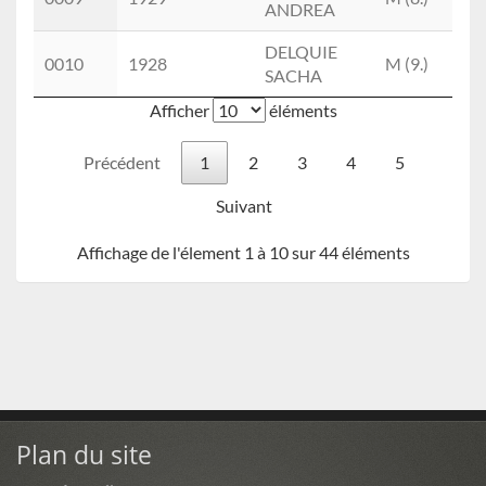
ANDREA
(6.)
DELQUIE
PU
0010
1928
M (9.)
SACHA
(7.)
Afficher
éléments
Précédent
1
2
3
4
5
Suivant
Affichage de l'élement 1 à 10 sur 44 éléments
Plan du site