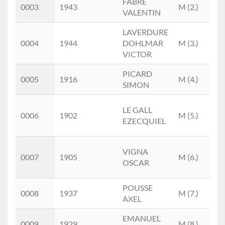
FABRE
BE
0003
1943
M (2.)
VALENTIN
(1.)
LAVERDURE
PU
0004
1944
DOHLMAR
M (3.)
(2.)
VICTOR
PICARD
BE
0005
1916
M (4.)
SIMON
(2.)
LE GALL
PU
0006
1902
M (5.)
EZECQUIEL
(3.)
VIGNA
PU
0007
1905
M (6.)
OSCAR
(4.)
POUSSE
PU
0008
1937
M (7.)
AXEL
(5.)
EMANUEL
PU
0009
1929
M (8.)