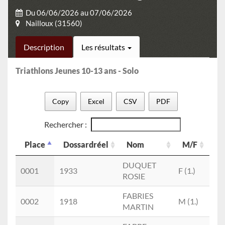
Du 06/06/2026 au 07/06/2026
Nailloux (31560)
Description
Les résultats
Triathlons Jeunes 10-13 ans - Solo
Copy
Excel
CSV
PDF
Rechercher :
Place
Dossardréel
Nom
M/F
Ca
Place
Dossardréel
Nom
M/F
Ca
DUQUET
PU
0001
1933
F (1.)
ROSIE
(1.)
FABRIES
PU
0002
1918
M (1.)
MARTIN
(1.)