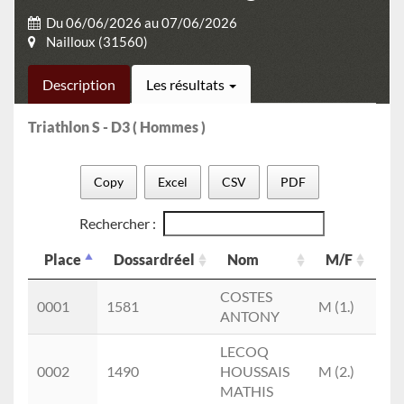
Du 06/06/2026 au 07/06/2026
Nailloux (31560)
Description
Les résultats
Triathlon S - D3 ( Hommes )
Copy
Excel
CSV
PDF
Rechercher :
Place
Dossardréel
Nom
M/F
Ca
Place
Dossardréel
Nom
M/F
Ca
COSTES
S4
0001
1581
M (1.)
ANTONY
(1.)
LECOQ
S2
0002
1490
HOUSSAIS
M (2.)
(1.)
MATHIS