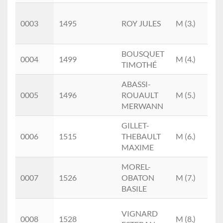
S1
0003
1495
ROY JULES
M (3.)
(1.)
BOUSQUET
S1
0004
1499
M (4.)
TIMOTHÉ
(2.)
ABASSI-
S1
0005
1496
ROUAULT
M (5.)
(3.)
MERWANN
GILLET-
V1
0006
1515
THEBAULT
M (6.)
(1.)
MAXIME
MOREL-
S2
0007
1526
OBATON
M (7.)
(2.)
BASILE
VIGNARD
S1
0008
1528
M (8.)