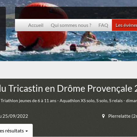
Accueil
Qui sommes nous ?
FAQ
Les évèn
du Tricastin en Drôme Provençale
riathlon jeunes de 6 à 11 ans - Aquathlon XS solo, S solo, S relais - dim
u 25/09/2022
Pierrelatte (
es résultats