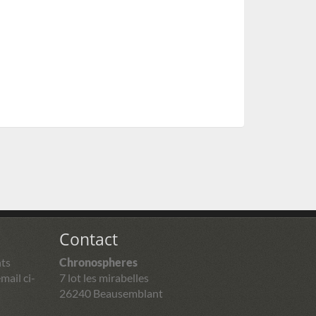
Contact
ts
Chronospheres
mail ci-
7 lot les mirabelles
26240 Beausemblant