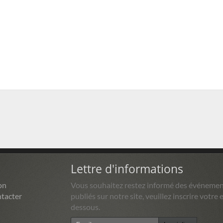
Lettre d'informations
on
Vous souhaitez restez informé des événemen
tacter
publiés sur notre site, veuillez inscrire votre e
dessous.