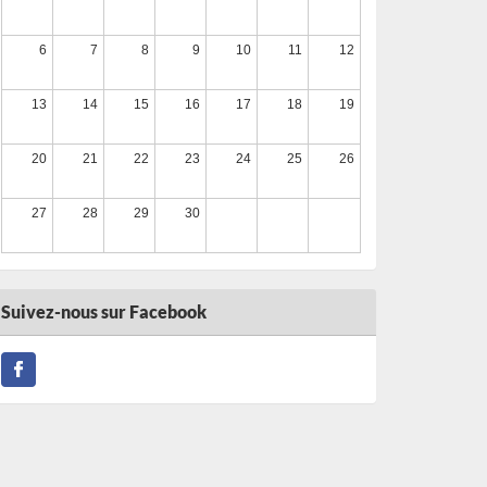
6
7
8
9
10
11
12
Trail du Téléthon Pays de Combronde
13/09/2026
13
14
15
16
17
18
19
Run in 2 Mure 2026
20
21
22
23
24
25
26
13/09/2026
27
28
29
30
Cyclosportive La Serre-Ponçon 2026
Du 13/09/2026 au 21/09/2026
Suivez-nous sur Facebook
Gend’Trail de Barbières 2026
13/09/2026
Urban Déjantée Volvic 2026
Du 19/09/2026 au 20/09/2026