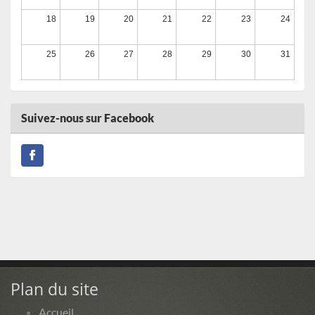
Run in 2 Mure 2026
18
19
20
21
22
23
24
13/09/2026
25
26
27
28
29
30
31
Cyclosportive La Serre-Ponçon 2026
Du 13/09/2026 au 21/09/2026
Suivez-nous sur Facebook
Gend’Trail de Barbières 2026
13/09/2026
Urban Déjantée Volvic 2026
Du 19/09/2026 au 20/09/2026
Triathlon du DOMAINE DU LAC DE CHAMPOS 2026
20/09/2026
Plan du site
29ème Gambade Escalaise
Accueil