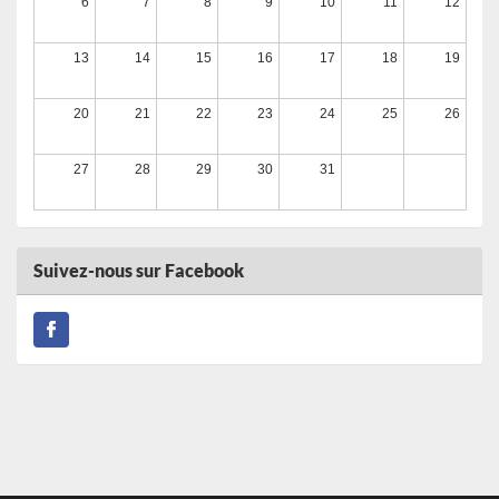
6
7
8
9
10
11
12
Trail du Téléthon Pays de Combronde
13/09/2026
13
14
15
16
17
18
19
Run in 2 Mure 2026
20
21
22
23
24
25
26
13/09/2026
27
28
29
30
31
Cyclosportive La Serre-Ponçon 2026
Du 13/09/2026 au 21/09/2026
Suivez-nous sur Facebook
Gend’Trail de Barbières 2026
13/09/2026
Urban Déjantée Volvic 2026
Du 19/09/2026 au 20/09/2026
Triathlon du DOMAINE DU LAC DE CHAMPOS 2026