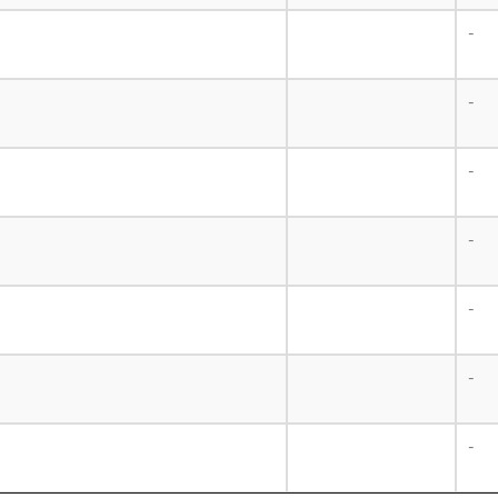
-
-
-
-
-
-
-