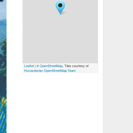
Leaflet
| ©
OpenStreetMap
, Tiles courtesy of
Humanitarian OpenStreetMap Team