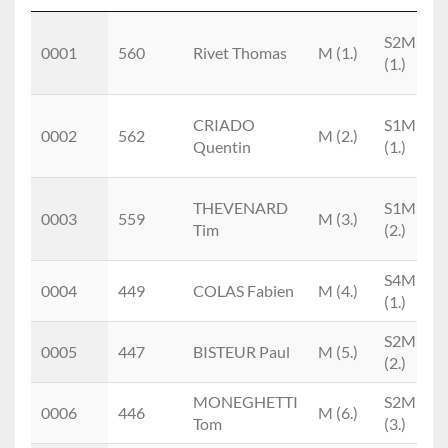
Place
Doss.
Nom
M/F
Cat.
S2M
0001
560
Rivet Thomas
M (1.)
(1.)
CRIADO
S1M
0002
562
M (2.)
Quentin
(1.)
THEVENARD
S1M
0003
559
M (3.)
Tim
(2.)
S4M
0004
449
COLAS Fabien
M (4.)
(1.)
S2M
0005
447
BISTEUR Paul
M (5.)
(2.)
MONEGHETTI
S2M
0006
446
M (6.)
Tom
(3.)