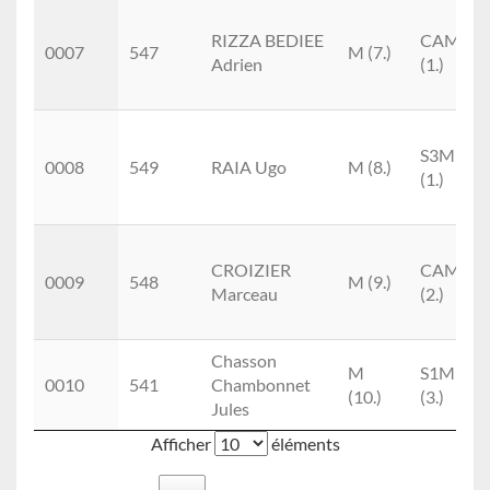
RIZZA BEDIEE
CAM
0007
547
M (7.)
Adrien
(1.)
S3M
0008
549
RAIA Ugo
M (8.)
(1.)
CROIZIER
CAM
0009
548
M (9.)
Marceau
(2.)
Chasson
M
S1M
0010
541
Chambonnet
(10.)
(3.)
Jules
Afficher
éléments