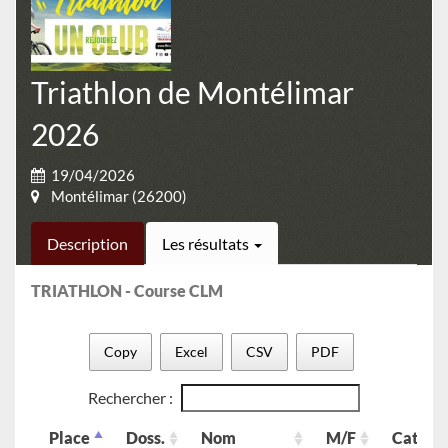
Triathlon de Montélimar
2026
19/04/2026
Montélimar (26200)
Description
Les résultats
TRIATHLON - Course CLM
Copy
Excel
CSV
PDF
Rechercher :
Place
Doss.
Nom
M/F
Cat.