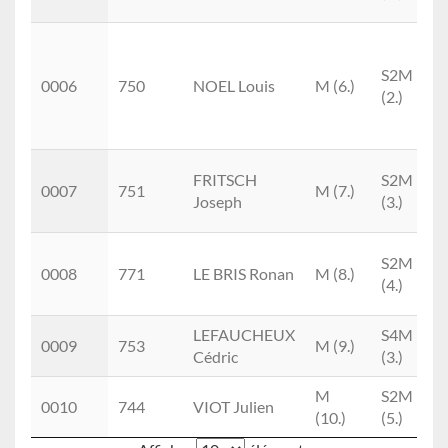
S2M
0006
750
NOEL Louis
M (6.)
(2.)
FRITSCH
S2M
0007
751
M (7.)
Joseph
(3.)
S2M
0008
771
LE BRIS Ronan
M (8.)
(4.)
LEFAUCHEUX
S4M
0009
753
M (9.)
Cédric
(3.)
M
S2M
0010
744
VIOT Julien
(10.)
(5.)