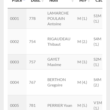
Place
Doss.
Nom
M/F
Cat.
Place
Doss.
Nom
M/F
Cat.
LAMARCHE
S1M
0001
778
POULAIN
M (1.)
(1.)
Antoine
RIGAUDEAU
S4M
0002
754
M (2.)
Thibaut
(1.)
GAYET
S2M
0003
757
M (3.)
Maxime
(1.)
BERTHON
S4M
0004
767
M (4.)
Gregoire
(2.)
V1M
0005
781
PERRIER Yoan
M (5.)
(1.)