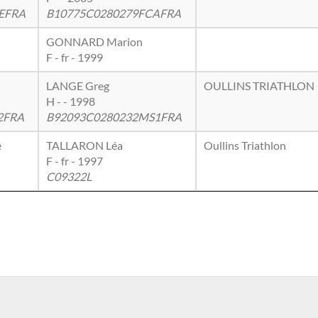
EFRA
B10775C0280279FCAFRA
GONNARD Marion
F - fr - 1999
LANGE Greg
OULLINS TRIATHLON
H - - 1998
2FRA
B92093C0280232MS1FRA
e
TALLARON Léa
Oullins Triathlon
F - fr - 1997
C09322L