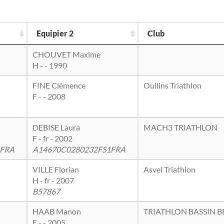
Equipier 2
Club
CHOUVET Maxime
H - - 1990
FINE Clémence
Oullins Triathlon
F - - 2008
DEBISE Laura
MACH3 TRIATHLON
F - fr - 2002
1FRA
A14670C0280232FS1FRA
VILLE Florian
Asvel Triathlon
H - fr - 2007
B57867
HAAB Manon
TRIATHLON BASSIN 
F - - 2005