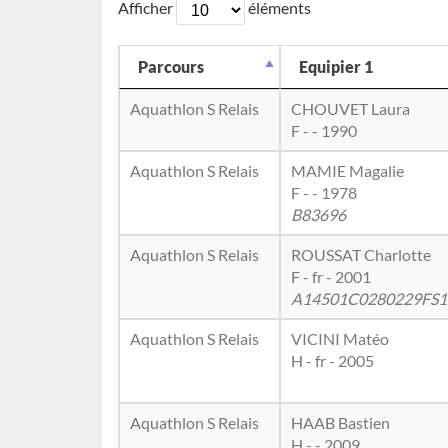
Afficher
éléments
Parcours
Equipier 1
Aquathlon S Relais
CHOUVET Laura
F - - 1990
Aquathlon S Relais
MAMIE Magalie
F - - 1978
B83696
Aquathlon S Relais
ROUSSAT Charlotte
F - fr - 2001
A14501C0280229FS
Aquathlon S Relais
VICINI Matéo
H - fr - 2005
Aquathlon S Relais
HAAB Bastien
H - - 2009