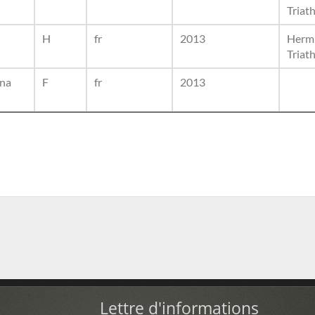
Triat
H
fr
2013
Hermi
Triat
ina
F
fr
2013
Lettre d'informations