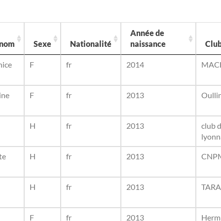
Année de
énom
Sexe
Nationalité
naissance
Clu
nice
F
fr
2014
MACH
ine
F
fr
2013
Oulli
H
fr
2013
club 
lyonn
te
H
fr
2013
CNP
H
fr
2013
TARA
F
fr
2013
Hermi