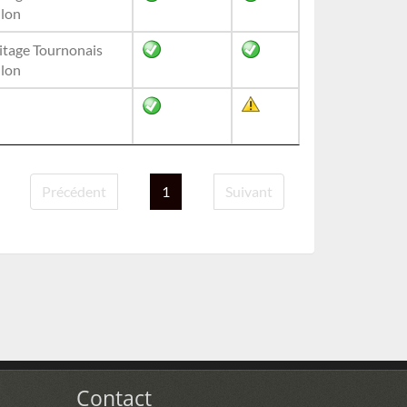
hlon
tage Tournonais
hlon
Précédent
1
Suivant
Contact