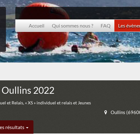
Accueil
Qui sommes nous ?
FAQ
Les évèn
 Oullins 2022
el et Relais, « XS » individuel et relais et Jeunes
Oullins (6960
es résultats