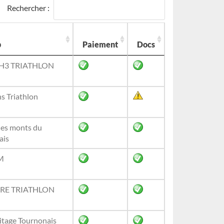
Rechercher :
b
Paiement
Docs
3 TRIATHLON
ns Triathlon
des monts du
ais
M
RE TRIATHLON
tage Tournonais