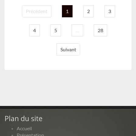
Précédent
1
2
3
4
5
…
28
Suivant
Plan du site
Accueil
Présentation