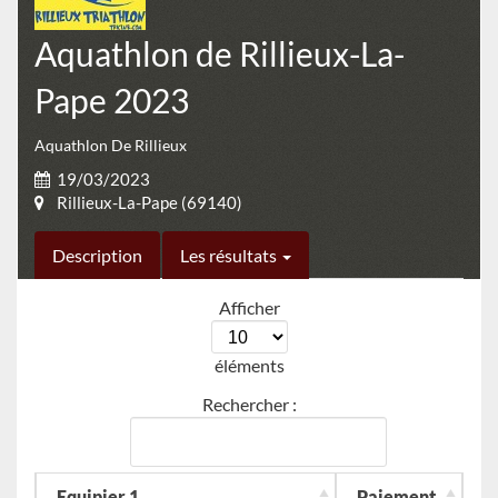
Aquathlon de Rillieux-La-
Pape 2023
Aquathlon De Rillieux
19/03/2023
Rillieux-La-Pape (69140)
Description
Les résultats
Afficher
éléments
Rechercher :
Equipier 1
Paiement