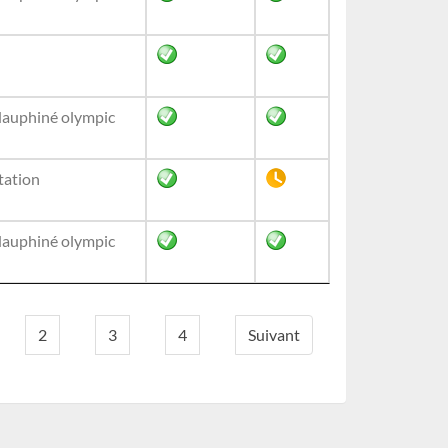
dauphiné olympic
tation
dauphiné olympic
2
3
4
Suivant