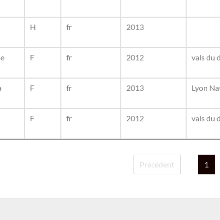
H
fr
2013
se
F
fr
2012
vals du 
a
F
fr
2013
Lyon Na
F
fr
2012
vals du 
Précédent
1