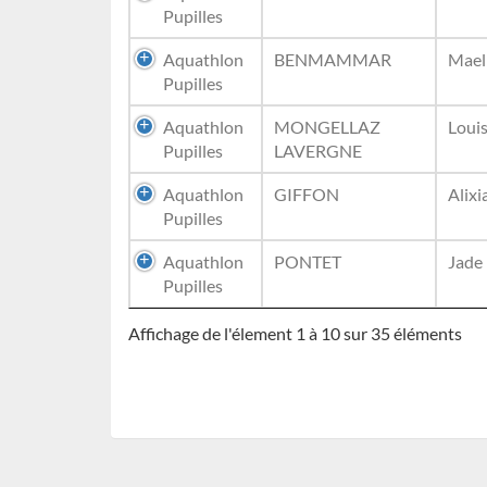
Pupilles
Aquathlon
BENMAMMAR
Mael
Pupilles
Aquathlon
MONGELLAZ
Loui
Pupilles
LAVERGNE
Aquathlon
GIFFON
Alixi
Pupilles
Aquathlon
PONTET
Jade
Pupilles
Affichage de l'élement 1 à 10 sur 35 éléments