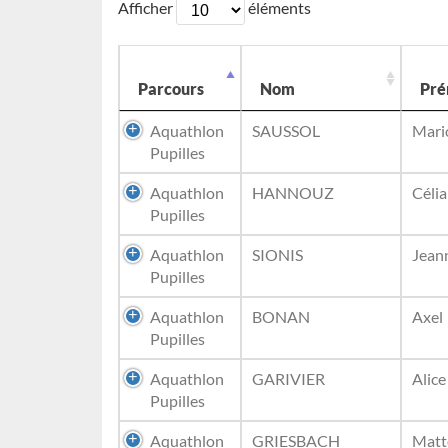
Afficher
éléments
Parcours
Nom
Pr
Aquathlon
SAUSSOL
Mari
Pupilles
Aquathlon
HANNOUZ
Célia
Pupilles
Aquathlon
SIONIS
Jean
Pupilles
Aquathlon
BONAN
Axel
Pupilles
Aquathlon
GARIVIER
Alice
Pupilles
Aquathlon
GRIESBACH
Matt