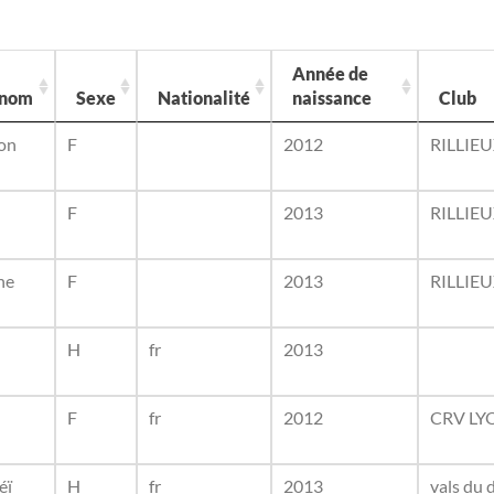
Année de
énom
Sexe
Nationalité
naissance
Club
on
F
2012
RILLIE
F
2013
RILLIE
ne
F
2013
RILLIE
H
fr
2013
F
fr
2012
CRV LY
éï
H
fr
2013
vals du 