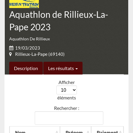
Aquathlon de Rillieux-La-
Pape 2023
Aquathlon De Rillieux
19/03/2023
Rillieux-La-Pape (69140)
Description
Les résultats
Afficher
éléments
Rechercher :
Nom
Prénom
Paiement