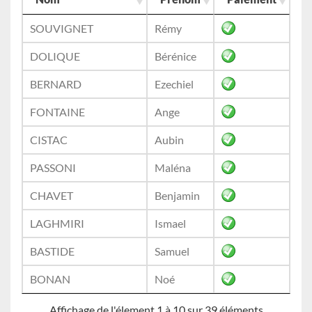
SOUVIGNET
Rémy
DOLIQUE
Bérénice
BERNARD
Ezechiel
FONTAINE
Ange
CISTAC
Aubin
PASSONI
Maléna
CHAVET
Benjamin
LAGHMIRI
Ismael
BASTIDE
Samuel
BONAN
Noé
Affichage de l'élement 1 à 10 sur 39 éléments