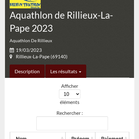
Aquathlon de Rillieux-La-
Pape 2023
Aquathlon De Rillieux
19/03/2023
Rillieux-La-Pape (69140)
Description
Les résultats
Afficher
éléments
Rechercher :
Nom
Prénom
Paiement