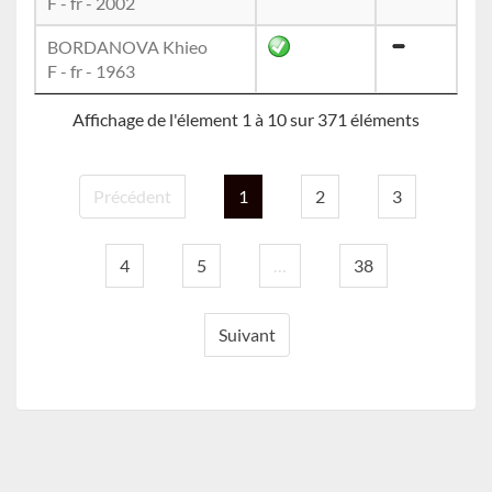
F - fr - 2002
BORDANOVA Khieo
F - fr - 1963
Affichage de l'élement 1 à 10 sur 371 éléments
Précédent
1
2
3
4
5
…
38
Suivant