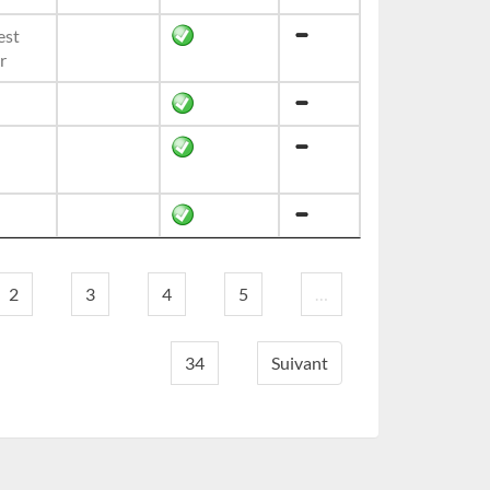
est
r
2
3
4
5
…
34
Suivant