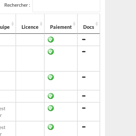
Rechercher :
uipe
Licence
Paiement
Docs
est
r
est
r