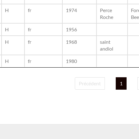
H
fr
1974
Perce
For
Roche
Bee
H
fr
1956
H
fr
1968
saint
andiol
H
fr
1980
Précédent
1