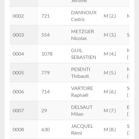
Jérôme
DANNOUX
0002
721
M (2.)
M0M 
Cedric
METZGER
0003
554
M (3.)
SEM (
Nicolas
GUIL
M1M
0004
1078
M (4.)
SEBASTIEN
(1.)
PESENTI
M2M
0005
779
M (5.)
Thibault
(1.)
VARTORE
SEM
0006
714
M (6.)
Raphaël
(1.)
DELSAUT
ESM
0007
29
M (7.)
Milan
(1.)
JACQUEL
SEM
0008
630
M (8.)
Rémi
(2.)