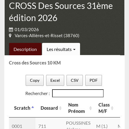
CROSS Des Sources 31ème
édition 2026
01/03/2026
Varces-Allières-et-Risset (38760)
Description
Les résultats
Cross des Sources 10 KM
Copy
Excel
CSV
PDF
Rechercher :
Nom
Class
Cla
Scratch
Dossard
Prénom
M/F
cat
Scratch
Dossard
Nom
Class
Cla
POUSSINES
0001
711
M (1.)
M2M 
Prénom
M/F
cat