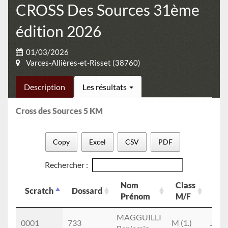
CROSS Des Sources 31ème
édition 2026
01/03/2026
Varces-Allières-et-Risset (38760)
Description
Les résultats
Cross des Sources 5 KM
Copy
Excel
CSV
PDF
Rechercher :
Nom
Class
Cla
Scratch
Dossard
Prénom
M/F
cat
Scratch
Dossard
Nom
Class
Cla
MAGGUILLI
0001
733
M (1.)
JUM 
Prénom
M/F
cat