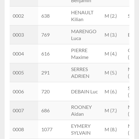
Benjamin
HENAULT
0002
638
M (2.)
SEM 
Kilian
MARENGO
0003
769
M (3.)
ESM 
Luca
PIERRE
CA
0004
616
M (4.)
Maxime
(1.)
SERRES
MIM
0005
291
M (5.)
ADRIEN
(1.)
SEM
0006
720
DEBAIN Luc
M (6.)
(1.)
ROONEY
M0
0007
686
M (7.)
Aidan
(1.)
EYMERY
M1
0008
1077
M (8.)
SYLVAIN
(1.)