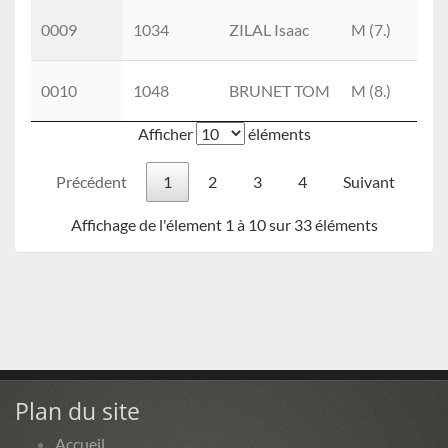
B
0009
1034
ZILAL Isaac
M (7.)
(4.)
B
0010
1048
BRUNET TOM
M (8.)
(5.)
Afficher
éléments
Précédent
1
2
3
4
Suivant
Affichage de l'élement 1 à 10 sur 33 éléments
Plan du site
Accueil