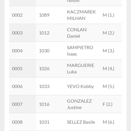
Ninon
KACZMAREK
0002
1089
M (1.)
BA
MILHAN
CONLAN
0003
1012
M (2.)
BA
Daniel
SAMPIETRO
0004
1030
M (3.)
BA
Isaac
MARGUERIE
B
0005
1026
M (4.)
Luka
(1.)
B
0006
1033
YEVO Kobby
M (5.)
(2.)
GONZALEZ
0007
1016
F (2.)
BAF
Justine
B
0008
1031
SELLEZ Basile
M (6.)
(3.)