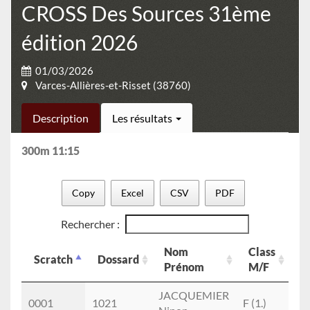
CROSS Des Sources 31ème
édition 2026
01/03/2026
Varces-Allières-et-Risset (38760)
Description
Les résultats
300m 11:15
Copy
Excel
CSV
PDF
Rechercher :
Nom
Class
C
Scratch
Dossard
Prénom
M/F
c
Scratch
Dossard
Nom
Class
C
JACQUEMIER
0001
1021
F (1.)
BAF
Prénom
M/F
c