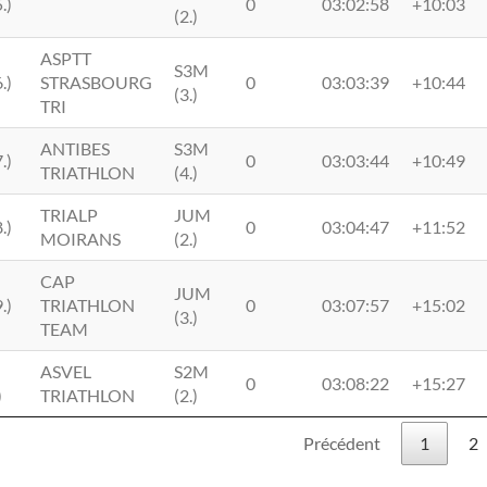
.)
0
03:02:58
+10:03
(2.)
ASPTT
S3M
.)
STRASBOURG
0
03:03:39
+10:44
(3.)
TRI
ANTIBES
S3M
.)
0
03:03:44
+10:49
TRIATHLON
(4.)
TRIALP
JUM
.)
0
03:04:47
+11:52
MOIRANS
(2.)
CAP
JUM
.)
TRIATHLON
0
03:07:57
+15:02
(3.)
TEAM
ASVEL
S2M
0
03:08:22
+15:27
)
TRIATHLON
(2.)
Précédent
1
2