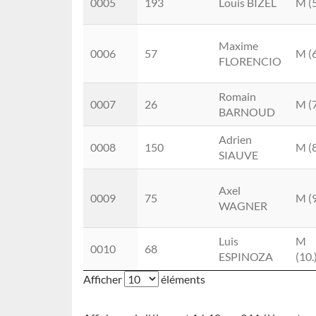
0005
193
Louis BIZEL
M (5
Maxime
0006
57
M (6
FLORENCIO
Romain
0007
26
M (7
BARNOUD
Adrien
0008
150
M (8
SIAUVE
Axel
0009
75
M (9
WAGNER
Luis
M
0010
68
ESPINOZA
(10.
Afficher
éléments