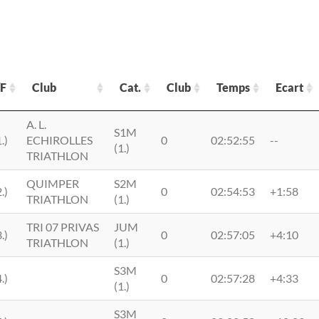
F
Club
Cat.
Club
Temps
Ecart
F
Club
Cat.
Club
Temps
Ecart
A. L.
S1M
.)
ECHIROLLES
0
02:52:55
--
(1.)
TRIATHLON
QUIMPER
S2M
.)
0
02:54:53
+1:58
TRIATHLON
(1.)
TRI 07 PRIVAS
JUM
.)
0
02:57:05
+4:10
TRIATHLON
(1.)
S3M
.)
0
02:57:28
+4:33
(1.)
S3M