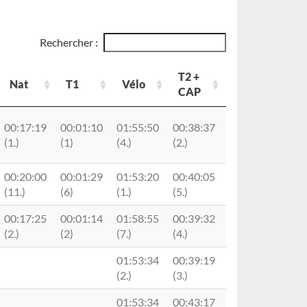
Rechercher :
T2 +
Nat
T1
Vélo
Licence
CAP
Nat
T1
Vélo
T2 +
Licence
00:17:19
00:01:10
01:55:50
00:38:37
CAP
B26786C0280
(1.)
(1)
(4.)
(2.)
00:20:00
00:01:29
01:53:20
00:40:05
A61571C0050
(11.)
(6)
(1.)
(5.)
00:17:25
00:01:14
01:58:55
00:39:32
A16146C0280
(2.)
(2)
(7.)
(4.)
01:53:34
00:39:19
(2.)
(3.)
01:53:34
00:43:17