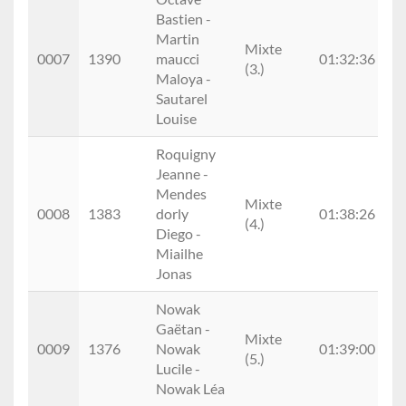
Bastien -
Martin
Mixte
0
0007
1390
maucci
01:32:36
(3.)
(6
Maloya -
Sautarel
Louise
Roquigny
Jeanne -
Mendes
Mixte
0
0008
1383
dorly
01:38:26
(4.)
(3
Diego -
Miailhe
Jonas
Nowak
Gaëtan -
Mixte
0
0009
1376
Nowak
01:39:00
(5.)
(1
Lucile -
Nowak Léa