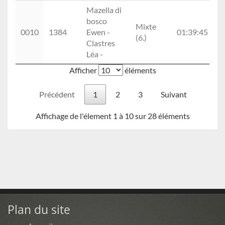
Mazella di
bosco
Mixte
0
0010
1384
Ewen -
01:39:45
(6.)
(1
Clastres
Léa -
Afficher
éléments
Précédent
1
2
3
Suivant
Affichage de l'élement 1 à 10 sur 28 éléments
Plan du site