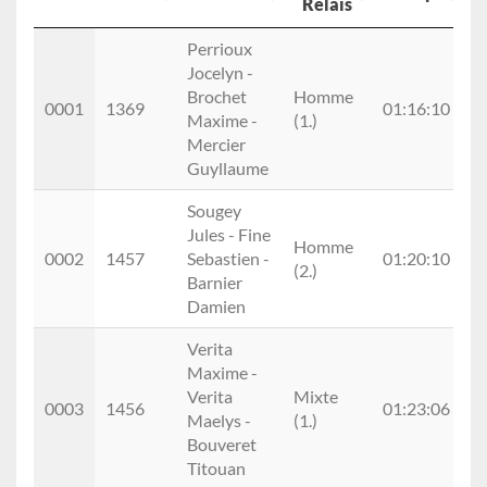
Relais
Pl.
Doss.
NOM
Cat.
Temps
Perrioux
Relais
Jocelyn -
Brochet
Homme
0
0001
1369
01:16:10
Maxime -
(1.)
(1
Mercier
Guyllaume
Sougey
Jules - Fine
Homme
0
0002
1457
Sebastien -
01:20:10
(2.)
(2
Barnier
Damien
Verita
Maxime -
Verita
Mixte
0
0003
1456
01:23:06
Maelys -
(1.)
(3
Bouveret
Titouan