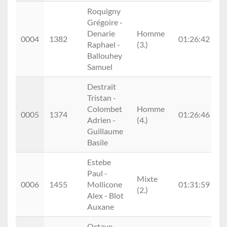
Roquigny
Grégoire -
Denarie
Homme
0
0004
1382
01:26:42
Raphael -
(3.)
(7
Ballouhey
Samuel
Destrait
Tristan -
Colombet
Homme
0005
1374
01:26:46
Adrien -
(4.)
Guillaume
Basile
Estebe
Paul -
Mixte
0
0006
1455
Mollicone
01:31:59
(2.)
(4
Alex - Blot
Auxane
Octave