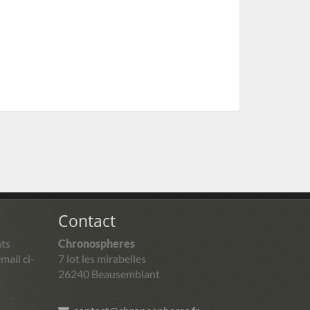
Contact
ts
Chronospheres
mail ci-
7 lot les mirabelles
26240 Beausemblant