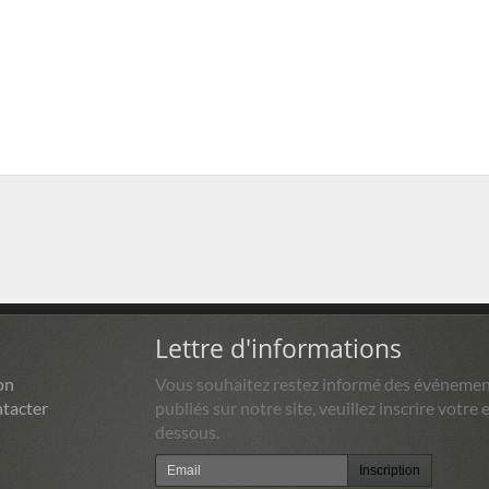
Lettre d'informations
on
Vous souhaitez restez informé des événemen
tacter
publiés sur notre site, veuillez inscrire votre e
dessous.
Inscription