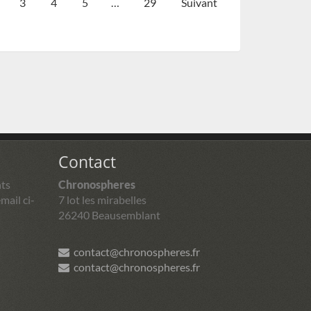
3
4
5
…
29
Suivant
Contact
ts
Chronospheres
mail ci-
7 lot les mirabelles
26240 Beausemblant
contact@chronospheres.fr
contact@chronospheres.fr