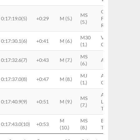
Giant
MS
0:17:19.0(5)
+0:29
M (5.)
Factory Off
(5.)
Road Team
M30
Velo
0:17:30.1(6)
+0:41
M (6.)
(1.)
Caroux
MS
0:17:32.6(7)
+0:43
M (7.)
Accous Vtt
(6.)
MJ
Ac
0:17:37.0(8)
+0:47
M (8.)
(1.)
Gassinois
Amsl
MS
0:17:40.9(9)
+0:51
M (9.)
Levens
(7.)
Topcycle
M
MS
Bh Racing
0:17:43.0(10)
+0:53
(10.)
(8.)
Team