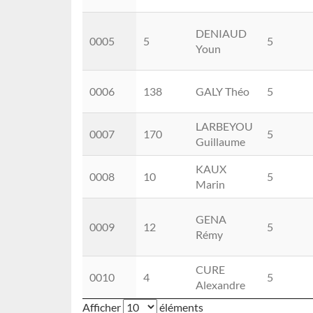
DENIAUD
0005
5
5
Youn
0006
138
GALY Théo
5
LARBEYOU
0007
170
5
Guillaume
KAUX
0008
10
5
Marin
GENA
0009
12
5
Rémy
CURE
0010
4
5
Alexandre
Afficher
éléments