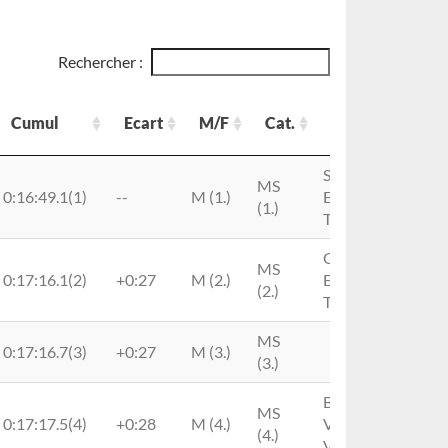
Rechercher :
Cumul
Ecart
M/F
Cat.
Club
Cumul
Ecart
M/F
Cat.
Club
Sunn
MS
0:16:49.1(1)
--
M (1.)
Enduro
(1.)
Team
Commencal
MS
0:17:16.1(2)
+0:27
M (2.)
Enduro
(2.)
Team
MS
0:17:16.7(3)
+0:27
M (3.)
(3.)
Blausasc
MS
0:17:17.5(4)
+0:28
M (4.)
Vtt-
(4.)
Vvracing