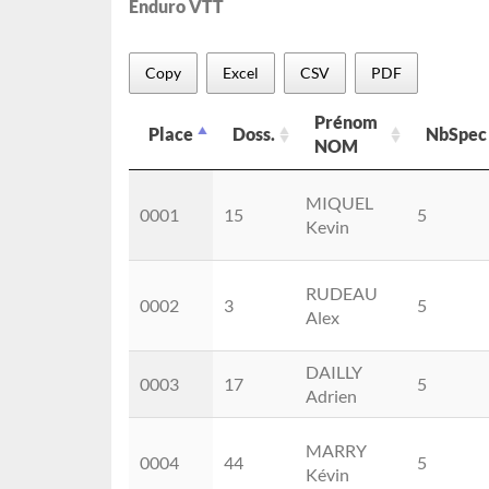
Enduro VTT
Copy
Excel
CSV
PDF
Prénom
Place
Doss.
NbSpec
NOM
Place
Doss.
Prénom
NbSpec
MIQUEL
NOM
0001
15
5
Kevin
RUDEAU
0002
3
5
Alex
DAILLY
0003
17
5
Adrien
MARRY
0004
44
5
Kévin