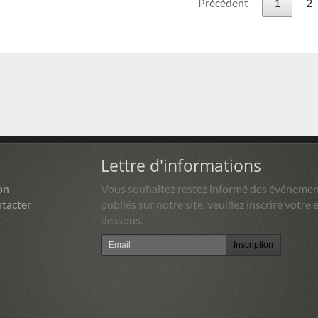
Précédent
1
2
Lettre d'informations
on
Vous souhaitez restez informé des événemen
tacter
publiés sur notre site, veuillez inscrire votre e
dessous.
Inscription