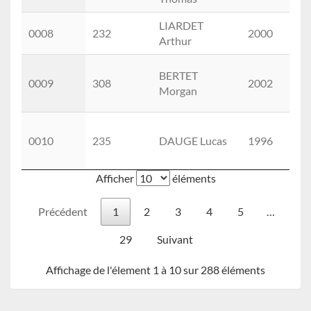
LIARDET
0008
232
2000
M
Arthur
BERTET
0009
308
2002
M
Morgan
0010
235
DAUGE Lucas
1996
(
Afficher
éléments
Précédent
1
2
3
4
5
…
29
Suivant
Affichage de l'élement 1 à 10 sur 288 éléments