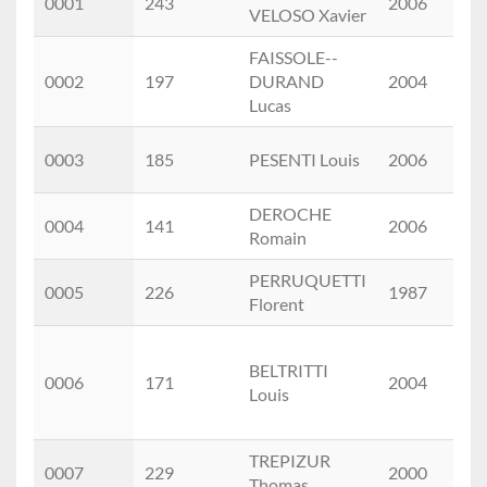
0001
243
2006
M
Prénom
VELOSO Xavier
FAISSOLE--
0002
197
DURAND
2004
M
Lucas
0003
185
PESENTI Louis
2006
M
DEROCHE
0004
141
2006
M
Romain
PERRUQUETTI
0005
226
1987
M
Florent
BELTRITTI
0006
171
2004
M
Louis
TREPIZUR
0007
229
2000
M
Thomas