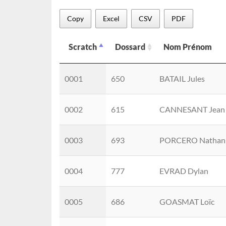
Copy
Excel
CSV
PDF
Scratch
Dossard
Nom Prénom
Scratch
Dossard
Nom Prénom
0001
650
BATAIL Jules
0002
615
CANNESANT Jean
0003
693
PORCERO Nathan
0004
777
EVRAD Dylan
0005
686
GOASMAT Loïc