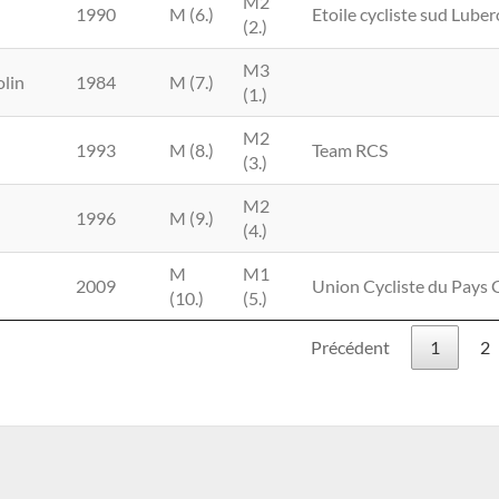
M2
1990
M (6.)
Etoile cycliste sud Lube
(2.)
M3
lin
1984
M (7.)
(1.)
M2
1993
M (8.)
Team RCS
(3.)
M2
1996
M (9.)
(4.)
M
M1
2009
Union Cycliste du Pays
(10.)
(5.)
Précédent
1
2