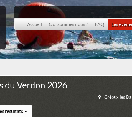
Accueil
Qui sommes nous ?
FAQ
Les évèn
es du Verdon 2026
Gréoux les Ba
es résultats