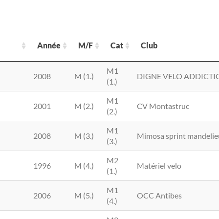
Année
M/F
Cat
Club
Année
M/F
Cat
Club
M1
2008
M (1.)
DIGNE VELO ADDICTI
(1.)
M1
2001
M (2.)
CV Montastruc
(2.)
M1
2008
M (3.)
Mimosa sprint mandelie
(3.)
M2
1996
M (4.)
Matériel velo
(1.)
M1
2006
M (5.)
OCC Antibes
(4.)