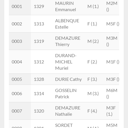
Place
Doss.
Prénom
M/F
Cat.
MAURIN
M2M
0001
1329
M (1.)
NOM
Emmanuel
()
ALBENQUE
0002
1313
F (1.)
M5F ()
Estelle
DEMAZURE
M3M
0003
1319
M (2.)
Thierry
()
DURAND-
0004
1312
MICHEL
F (2.)
M1F ()
Muriel
0005
1328
DURIE Cathy
F (3.)
M3F ()
GOSSELIN
M6M
0006
1314
M (3.)
Patrick
()
DEMAZURE
M3F
0007
1320
F (4.)
Nathalie
(1.)
SORDET
M5M
N