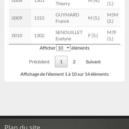
0008
1301
M (4.)
Thierry
(1.)
R
GUYMARD
M5M
0009
1315
M (5.)
Franck
(2.)
SENOUILLET
M7F
0010
1302
F (5.)
Evelyne
(1.)
Afficher
éléments
Précédent
1
2
Suivant
Affichage de l'élement 1 à 10 sur 14 éléments
Plan du site