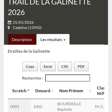
TRAIL DE LA GALINETTE
2026
25/01/2026
Cadolive (13950)
Description
Les résultats
Drailles de la Galinette
Copy
Excel
CSV
PDF
Rechercher :
Class
Scratch
Dossard
Nom Prénom
M/F
Scratch
Dossard
Nom Prénom
Class
BOURDEILLE
0001
1002
M (1.)
M/F
Baptiste