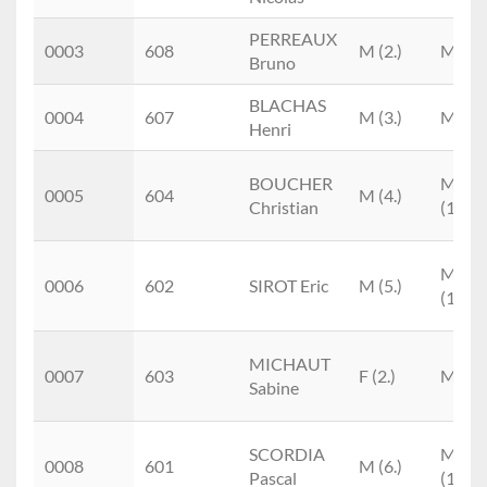
PERREAUX
0003
608
M (2.)
M5M
Bruno
BLACHAS
0004
607
M (3.)
M6M
Henri
BOUCHER
M7M
0005
604
M (4.)
Christian
(1.)
M5M
0006
602
SIROT Eric
M (5.)
(1.)
MICHAUT
0007
603
F (2.)
M3F
Sabine
SCORDIA
M4M
0008
601
M (6.)
Pascal
(1.)