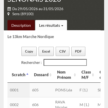
Du 29/05/2026 au 31/05/2026
Sens (89100)
Description
Les résultats
Le 13km Marche Nordique
Copy
Excel
CSV
PDF
Rechercher :
Nom
Class
Clas
Scratch
Dossard
Prénom
M/F
cat
Scratch
Dossard
Nom
Class
Clas
0001
605
PONS Léa
F (1.)
SEF
Prénom
M/F
cat
RAVA
0002
606
M (1.)
M3M
Nicolas