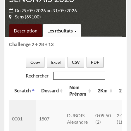
Du 29/05/2026 au 31/05/2026
Sens (89100)
Description
Les résultats
Challenge 2 + 28 + 13
Copy
Excel
CSV
PDF
Rechercher :
Nom
Scratch
Dossard
2Km
28K
Prénom
Scratch
Dossard
Nom
2Km
28K
Prénom
DUBOIS
0:09:50
2:06:5
0001
1807
Alexandre
(2)
(1)