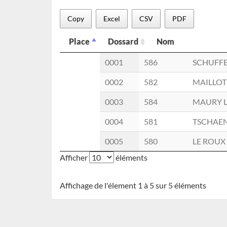
Copy
Excel
CSV
PDF
Place
Dossard
Nom
Place
Dossard
Nom
0001
586
SCHUFF
0002
582
MAILLOT
0003
584
MAURY L
0004
581
TSCHAE
0005
580
LE ROUX
Afficher
éléments
Affichage de l'élement 1 à 5 sur 5 éléments