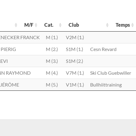
M/F
Cat.
Club
Temps
M/F
Cat.
Club
ENECKER FRANCK
M (1.)
V2M (1.)
 PIERIG
M (2.)
S1M (1.)
Cesn Revard
EVI
M (3.)
S1M (2.)
NN RAYMOND
M (4.)
V7M (1.)
Ski Club Guebwiller
 JÉRÔME
M (5.)
V1M (1.)
Bullhiittraining