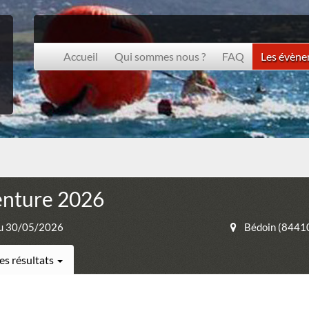
Accueil
Qui sommes nous ?
FAQ
Les évèn
enture 2026
u 30/05/2026
Bédoin (8441
es résultats