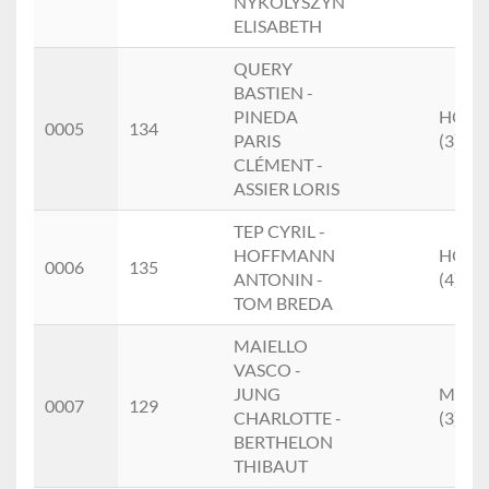
NYKOLYSZYN
ELISABETH
QUERY
BASTIEN -
PINEDA
HOM
0005
134
PARIS
(3)
CLÉMENT -
ASSIER LORIS
TEP CYRIL -
HOFFMANN
HOM
0006
135
ANTONIN -
(4)
TOM BREDA
MAIELLO
VASCO -
JUNG
MIXT
0007
129
CHARLOTTE -
(3)
BERTHELON
THIBAUT