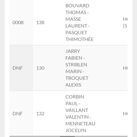
BOUVARD
THOMAS -
MASSE
HOM
0008
138
LAURENT -
(5)
PASQUET
THIMOTHÉE
JARRY
FABIEN -
STRIBLEN
DNF
130
HOM
MARIN -
TROQUET
ALEXIS
CORBIN
PAUL -
VAILLANT
DNF
132
HOM
VALENTIN -
MENNETEAU
JOCELYN