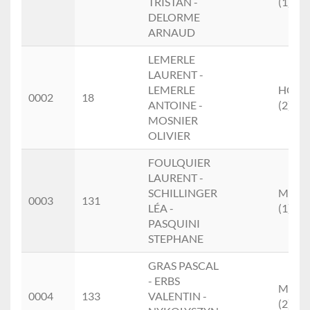
TRISTAN -
(1)
DELORME
ARNAUD
LEMERLE
LAURENT -
LEMERLE
HOM
0002
18
ANTOINE -
(2)
MOSNIER
OLIVIER
FOULQUIER
LAURENT -
SCHILLINGER
MIXT
0003
131
LÉA -
(1)
PASQUINI
STEPHANE
GRAS PASCAL
- ERBS
MIXT
0004
133
VALENTIN -
(2)