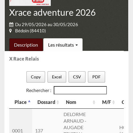
Xrace adventure 2026
Du 29/05/2026 au 30/05/2026
Bédoin (84410)
Description
Les résultats
X Race Relais
Copy
Excel
CSV
PDF
Rechercher :
Place
Dossard
Nom
M/F
Cat.
Place
Dossard
Nom
M/F
Cat.
DELORME
ARNAUD -
AUGADE
HOM
0001
137