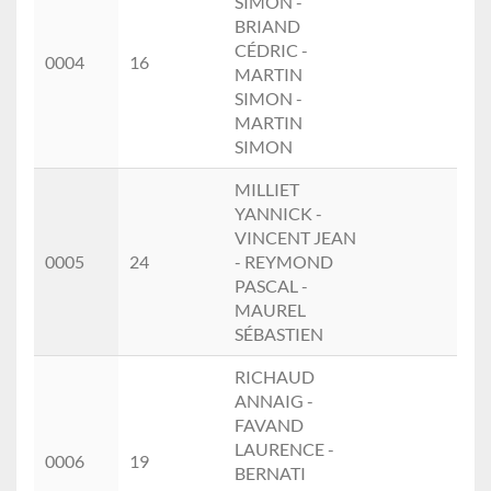
SIMON -
BRIAND
CÉDRIC -
HO
0004
16
MARTIN
(4)
SIMON -
MARTIN
SIMON
MILLIET
YANNICK -
VINCENT JEAN
HO
0005
24
- REYMOND
(5)
PASCAL -
MAUREL
SÉBASTIEN
RICHAUD
ANNAIG -
FAVAND
LAURENCE -
FE
0006
19
BERNATI
(1)