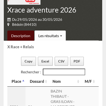
Xrace adventure 2026
Du 29/05/2026 au 30/05/2026
Bédoin (84410)
Description
Les résultats
X Race + Relais
Copy
Excel
CSV
PDF
Rechercher :
Place
Dossard
Nom
M/F
Cat
Place
Dossard
Nom
M/F
Cat
BAZIN
THIBAUT -
GRAS ILOAN -
HO