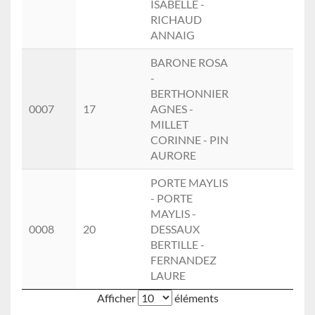
ISABELLE -
RICHAUD
ANNAIG
BARONE ROSA
-
BERTHONNIER
FE
0007
17
AGNES -
(2)
MILLET
CORINNE - PIN
AURORE
PORTE MAYLIS
- PORTE
MAYLIS -
FE
0008
20
DESSAUX
(3)
BERTILLE -
FERNANDEZ
LAURE
Afficher
éléments