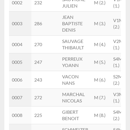
0002
232
M (2.)
JULIEN
(1.)
JEAN
V1M
0003
286
BAPTISTE
M (3.)
(2.)
DENIS
SAUVAGE
V2M
0004
270
M (4.)
THIBAULT
(1.)
PERREUX
S4M
0005
247
M (5.)
YOANN
(1.)
VACON
S2M
0006
243
M (6.)
NANS
(2.)
MARCHAL
V3M
0007
272
M (7.)
NICOLAS
(1.)
GIBERT
S4M
0008
225
M (8.)
BENOIT
(2.)
SCHWEIZER
S4M