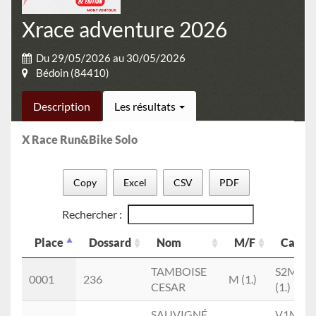
Xrace adventure 2026
Du 29/05/2026 au 30/05/2026
Bédoin (84410)
Description
Les résultats
X Race Run&Bike Solo
Copy
Excel
CSV
PDF
Rechercher :
Place
Dossard
Nom
M/F
Cat.
Place
Dossard
Nom
M/F
Cat.
TAMBOISE
S2M
0001
236
M (1.)
CESAR
(1.)
SAUVIGNÉ
V1M