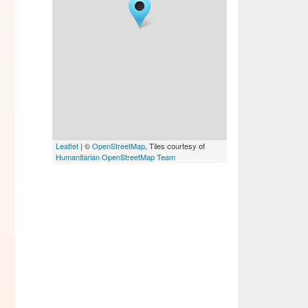
Leaflet
| ©
OpenStreetMap
, Tiles courtesy of
Humanitarian OpenStreetMap Team