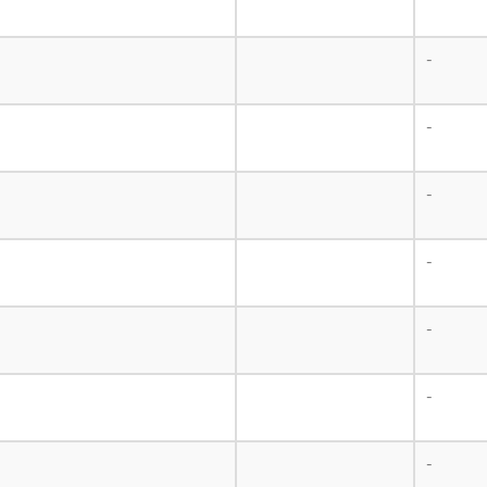
-
-
-
-
-
-
-