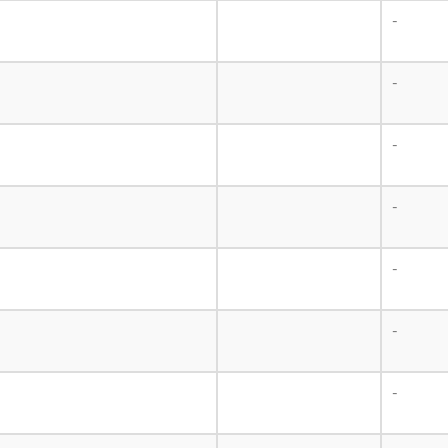
-
-
-
-
-
-
-