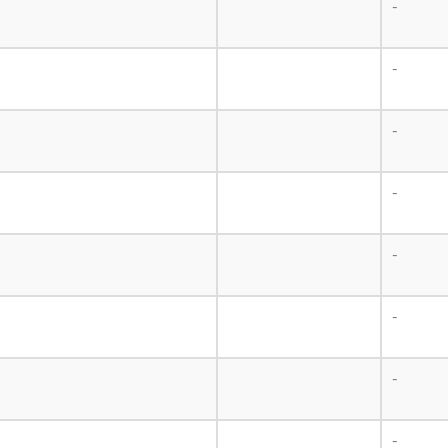
-
-
-
-
-
-
-
-