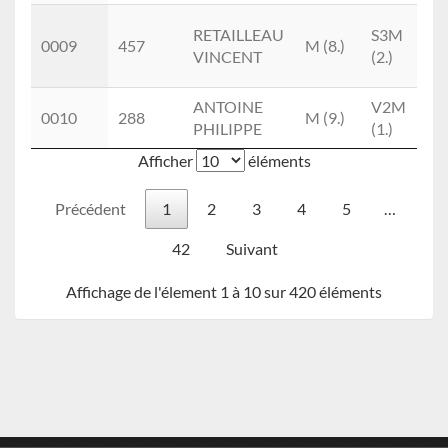
M
RETAILLEAU
S3M
0009
457
M (8.)
C
VINCENT
(2.)
T
ANTOINE
V2M
T
0010
288
M (9.)
PHILIPPE
(1.)
M
Afficher
éléments
Précédent
1
2
3
4
5
…
42
Suivant
Affichage de l'élement 1 à 10 sur 420 éléments