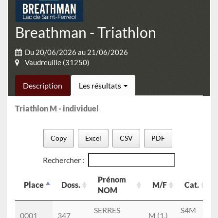
Breathman - Triathlon
Du 20/06/2026 au 21/06/2026
Vaudreuille (31250)
Description
Les résultats
Triathlon M - individuel
Copy
Excel
CSV
PDF
Rechercher :
Prénom
Place
Doss.
M/F
Cat.
NOM
Place
Doss.
Prénom
M/F
Cat.
SERRES
S4M
T
0001
347
M (1.)
NOM