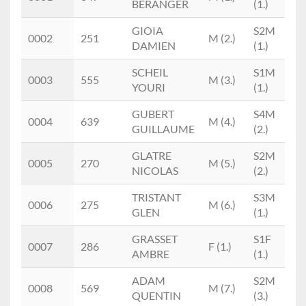
BERANGER
(1.)
D
GIOIA
S2M
T
0002
251
M (2.)
DAMIEN
(1.)
T
SCHEIL
S1M
0003
555
M (3.)
E
YOURI
(1.)
GUBERT
S4M
T
0004
639
M (4.)
GUILLAUME
(2.)
C
GLATRE
S2M
0005
270
M (5.)
T
NICOLAS
(2.)
TRISTANT
S3M
0006
275
M (6.)
T
GLEN
(1.)
GRASSET
S1F
0007
286
F (1.)
I
AMBRE
(1.)
ADAM
S2M
0008
569
M (7.)
QUENTIN
(3.)