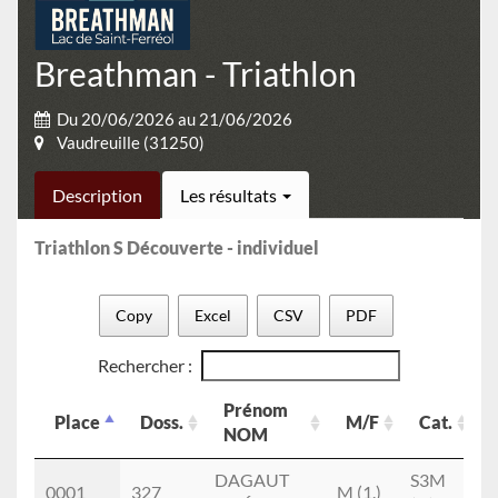
Breathman - Triathlon
Du 20/06/2026 au 21/06/2026
Vaudreuille (31250)
Description
Les résultats
Triathlon S Découverte - individuel
Copy
Excel
CSV
PDF
Rechercher :
Prénom
Place
Doss.
M/F
Cat.
NOM
Place
Doss.
Prénom
M/F
Cat.
DAGAUT
S3M
A
0001
327
M (1.)
NOM