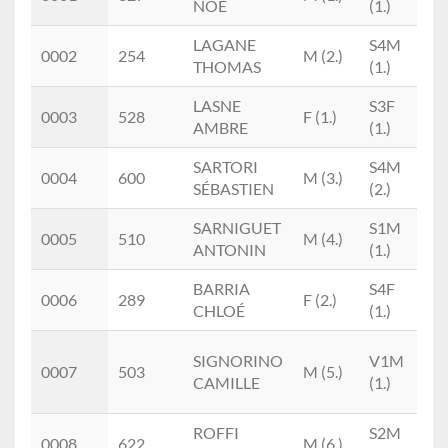
NOÉ
(1.)
T
LAGANE
S4M
0002
254
M (2.)
THOMAS
(1.)
LASNE
S3F
0003
528
F (1.)
AMBRE
(1.)
SARTORI
S4M
0004
600
M (3.)
SÉBASTIEN
(2.)
SARNIGUET
S1M
0005
510
M (4.)
ANTONIN
(1.)
BARRIA
S4F
0006
289
F (2.)
CHLOÉ
(1.)
SIGNORINO
V1M
0007
503
M (5.)
CAMILLE
(1.)
ROFFI
S2M
0008
622
M (6.)