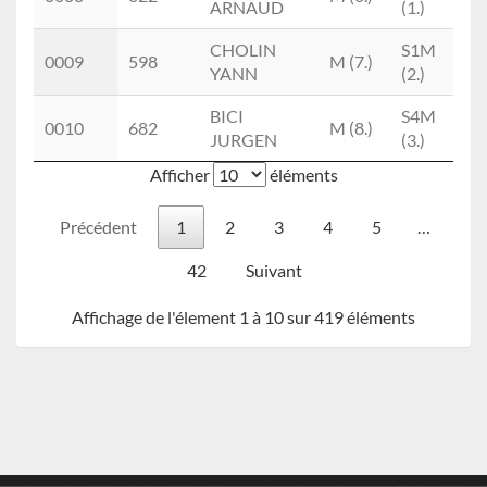
ARNAUD
(1.)
CHOLIN
S1M
0009
598
M (7.)
G
YANN
(2.)
BICI
S4M
0010
682
M (8.)
JURGEN
(3.)
Afficher
éléments
Précédent
1
2
3
4
5
…
42
Suivant
Affichage de l'élement 1 à 10 sur 419 éléments