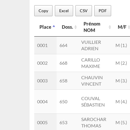
Copy
Excel
CSV
PDF
Prénom
Place
Doss.
M/F
NOM
Place
Doss.
Prénom
M/F
VUILLIER
0001
664
M (1.)
NOM
ADRIEN
CARILLO
0002
668
M (2.)
MAXIME
CHAUVIN
0003
658
M (3.)
VINCENT
COUVAL
0004
650
M (4.)
SÉBASTIEN
SAROCHAR
0005
653
M (5.)
THOMAS