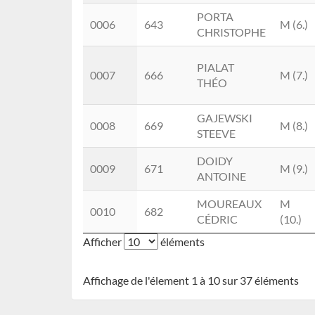
PORTA
0006
643
M (6.)
CHRISTOPHE
PIALAT
0007
666
M (7.)
THÉO
GAJEWSKI
0008
669
M (8.)
STEEVE
DOIDY
0009
671
M (9.)
ANTOINE
MOUREAUX
M
0010
682
CÉDRIC
(10.)
Afficher
éléments
Affichage de l'élement 1 à 10 sur 37 éléments