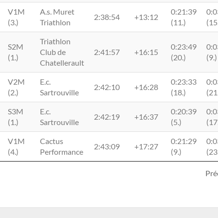
V1M
A.s. Muret
0:21:39
0:0
2:38:54
+13:12
(3.)
Triathlon
(11.)
(15
Triathlon
S2M
0:23:49
0:0
Club de
2:41:57
+16:15
(1.)
(20.)
(9.)
Chatellerault
V2M
E.c.
0:23:33
0:0
2:42:10
+16:28
(2.)
Sartrouville
(18.)
(21
S3M
E.c.
0:20:39
0:0
2:42:19
+16:37
(1.)
Sartrouville
(5.)
(17
V1M
Cactus
0:21:29
0:0
2:43:09
+17:27
(4.)
Performance
(9.)
(23
Pré