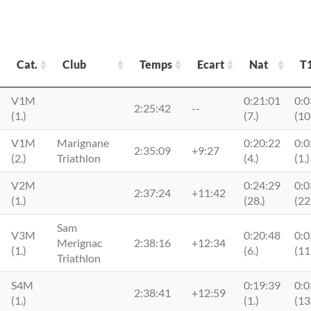
Cat.
Club
Temps
Ecart
Nat
T
Cat.
Club
Temps
Ecart
Nat
T
V1M
0:21:01
0:0
2:25:42
--
(1.)
(7.)
(10
V1M
Marignane
0:20:22
0:0
2:35:09
+9:27
(2.)
Triathlon
(4.)
(1.)
V2M
0:24:29
0:0
2:37:24
+11:42
(1.)
(28.)
(22
Sam
V3M
0:20:48
0:0
Merignac
2:38:16
+12:34
(1.)
(6.)
(11
Triathlon
S4M
0:19:39
0:0
2:38:41
+12:59
(1.)
(1.)
(13