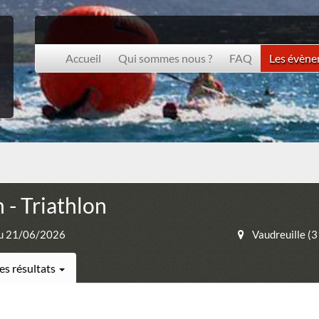
Accueil
Qui sommes nous ?
FAQ
Les évèn
- Triathlon
u 21/06/2026
Vaudreuille (
es résultats