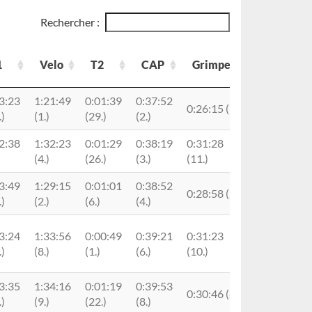
Rechercher :
1
Velo
T2
CAP
Grimpee
penalite
1
Velo
T2
CAP
Grimpee
penalite
3:23
1:21:49
0:01:39
0:37:52
0:26:15 (1.)
.)
(1.)
(29.)
(2.)
2:38
1:32:23
0:01:29
0:38:19
0:31:28
(4.)
(26.)
(3.)
(11.)
3:49
1:29:15
0:01:01
0:38:52
0:28:58 (2.)
.)
(2.)
(6.)
(4.)
3:24
1:33:56
0:00:49
0:39:21
0:31:23
.)
(8.)
(1.)
(6.)
(10.)
3:35
1:34:16
0:01:19
0:39:53
0:30:46 (6.)
.)
(9.)
(22.)
(8.)